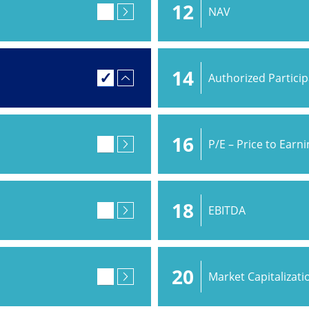
12
NAV
14
Authorized Partici
16
P/E – Price to Earn
18
EBITDA
20
Market Capitalizati