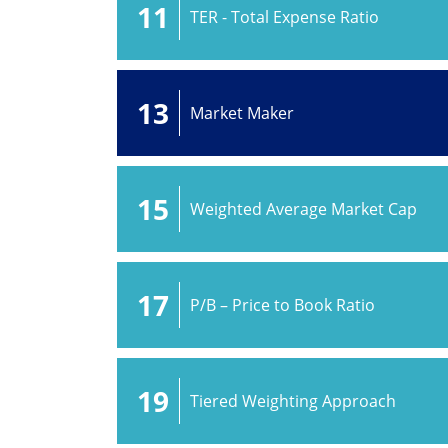
11
TER - Total Expense Ratio
13
Market Maker
15
Weighted Average Market Cap
17
P/B – Price to Book Ratio
19
Tiered Weighting Approach