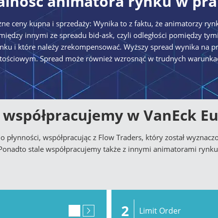
alność animatora rynku w pra
e ceny kupna i sprzedaży: Wynika to z faktu, że animatorzy rynk
 między innymi ze spreadu bid-ask, czyli odległości pomiędzy 
ynku i które należy zrekompensować. Wyższy spread wynika na prz
tościowym. Spread może również wzrosnąć w trudnych warunka
 współpracujemy w VanEck E
 płynności, współpracując z Flow Traders, który został wyzna
Ponadto stale współpracujemy także z innymi animatorami rynku
2
Limit Order