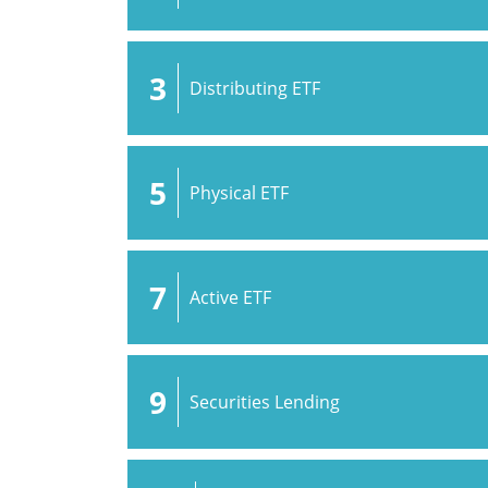
3
Distributing ETF
5
Physical ETF
7
Active ETF
9
Securities Lending