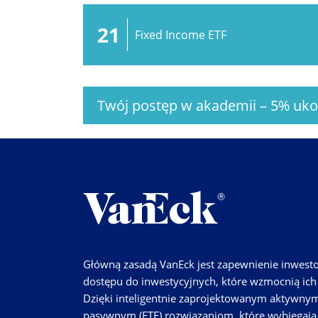
21
Fixed Income ETF
Twój postęp w akademii
–
5%
uko
Główną zasadą VanEck jest zapewnienie inwes
dostępu do inwestycyjnych, które wzmocnią ich 
Dzięki inteligentnie zaprojektowanym aktywnym
pasywnym (ETF) rozwiązaniom, które wybiegają