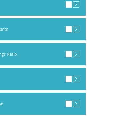
pants
ings Ratio
on