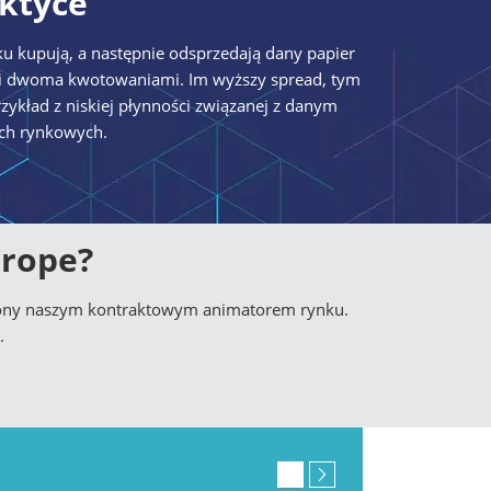
ktyce
u kupują, a następnie odsprzedają dany papier
tymi dwoma kwotowaniami. Im wyższy spread, tym
ykład z niskiej płynności związanej z danym
ch rynkowych.
urope?
czony naszym kontraktowym animatorem rynku.
.