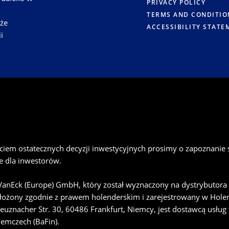
PRIVACY POLICY
TERMS AND CONDITIO
kże
ACCESSIBILITY STATE
i
ciem ostatecznych decyzji inwestycyjnych prosimy o zapoznanie 
 dla inwestorów.
 VanEck (Europe) GmbH, który został wyznaczony na dystrybutor
ałożony zgodnie z prawem holenderskim i zarejestrowany w Hol
euznacher Str. 30, 60486 Frankfurt, Niemcy, jest dostawcą usług
emczech (BaFin).