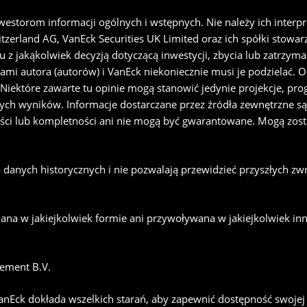
nwestorom informacji ogólnych i wstępnych. Nie należy ich interp
erland AG, VanEck Securities UK Limited oraz ich spółki stowar
 z jakąkolwiek decyzją dotyczącą inwestycji, zbycia lub zatrzyma
ami autora (autorów) i VanEck niekoniecznie musi je podzielać. Op
ektóre zawarte tu opinie mogą stanowić jedynie projekcje, prog
istych wyników. Informacje dostarczane przez źródła zewnętrzne s
ci lub kompletności ani nie mogą być gwarantowane. Mogą zosta
a danych historycznych i nie pozwalają przewidzieć przyszłych z
ana w jakiejkolwiek formie ani przywoływana w jakiejkolwiek inn
ement B.V.
anEck dokłada wszelkich starań, aby zapewnić dostępność swojej 