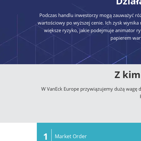
Dział
Podczas handlu inwestorzy mogą zauważyć różn
wartościowy po wyższej cenie. Ich zysk wynika
większe ryzyko, jakie podejmuje animator r
papierem war
Z kim
W VanEck Europe przywiązujemy dużą wagę do
1
Market Order