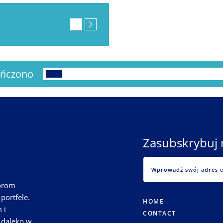
ńczono
Zasubskrybuj 
torom
portfele.
HOME
 i
CONTACT
 daleko w