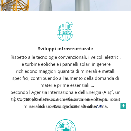
Sviluppi infrastrutturali:
Rispetto alle tecnologie convenzionali, i veicoli elettrici,
le turbine eoliche e i pannelli solari in genere
richiedono maggiori quantità di minerali e metalli
specifici, contribuendo all'aumento della domanda di
materie prime essenziali.
2
Secondo l'Agenzia Internazionale dell'Energia (AIE)
, un
tipico veicolo elettrico richiede circa sei volte più input
2
EA. (2021). Sintesi esecutiva – Ruolo dei minerali critici nelle
minerali di un'auto tradizionale a benzina.
transizioni per l'energia pulita – Analisi.
AIE
.
Analogamente, un impianto eolico onshore può
richiedere fino a nove volte più risorse minerali di una
centrale a gas. I magneti permanenti nei motori dei