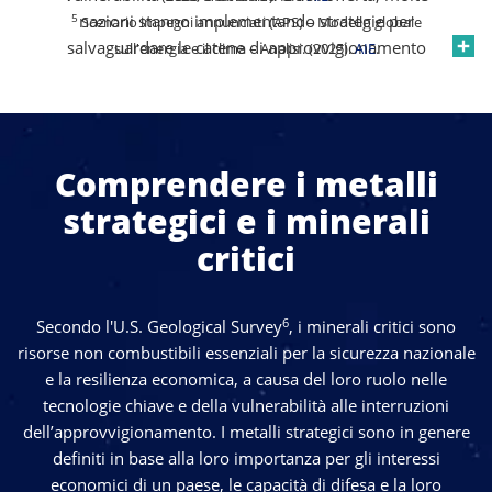
5
nazioni stanno implementando strategie per
Scenario impegni annunciati (APS) – Modello globale
salvaguardare le catene di approvvigionamento
sull'energia e il clima – Analisi. (2025).
AIE
.
minerali critiche per la resilienza economica e della
4
sicurezza
. Nonostante la loro distribuzione globale,
molti di questi materiali sono difficili da estrarre o
perfezionare su scala a causa di vincoli ambientali,
Comprendere i metalli
tecnici e geopolitici, il che contribuisce a limitare
l’offerta. Sebbene geologicamente diffusi, gli elementi
strategici e i minerali
delle terre rare sono difficili da estrarre in modo
critici
efficiente a causa dei loro depositi a basso grado e della
frequente presenza di materiali radioattivi, fattori che
interrompono un’offerta globale costante e aumentano
6
Secondo l'U.S. Geological Survey
, i minerali critici sono
la dipendenza da produttori limitati.
risorse non combustibili essenziali per la sicurezza nazionale
e la resilienza economica, a causa del loro ruolo nelle
tecnologie chiave e della vulnerabilità alle interruzioni
dell’approvvigionamento. I metalli strategici sono in genere
definiti in base alla loro importanza per gli interessi
economici di un paese, le capacità di difesa e la loro