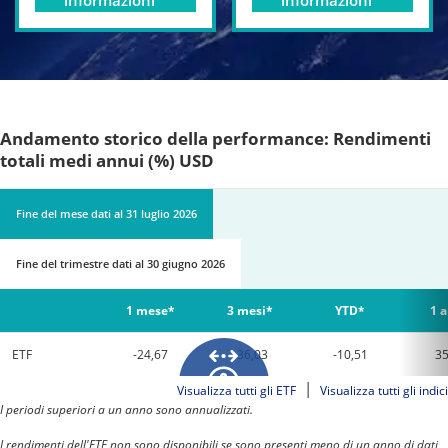
informazioni
informazioni
Andamento storico della performance: Rendimenti
totali medi annui (%) USD
Fine del mese
dati al
31 luglio 2026
Fine del trimestre
dati al
30 giugno 2026
1 mese*
3 mesi*
YTD*
1 
ETF
-24,67
-36,03
-10,51
35
|
Visualizza tutti gli ETF
Visualizza tutti gli indici
I periodi superiori a un anno sono annualizzati.
I rendimenti dell'ETF non sono disponibili se sono presenti meno di un anno di dati