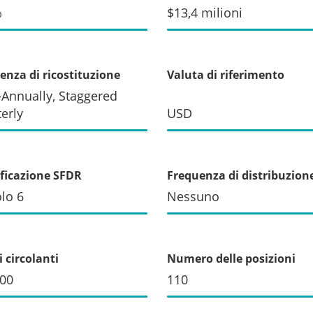
%
$13,4 milioni
enza di ricostituzione
Valuta di riferimento
Annually, Staggered
erly
USD
ificazione SFDR
Frequenza di distribuzion
olo 6
Nessuno
 circolanti
Numero delle posizioni
000
110