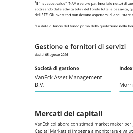
1
Il "net asset value" (NAV o valore patrimoniale netto) di tu
sottraendo dalle attività totali del Fondo tutte le passività,
dell'ETF. Gli investitori non devono aspettarsi di acquistare
2
La data di lancio del fondo prima della quotazione nella bor
Gestione e fornitori di servizi
dati al 05 agosto 2026
Società di gestione
Index
VanEck Asset Management
B.V.
Morn
Mercati dei capitali
VanEck collabora con stimati market maker per ga
Capital Markets si impegna a monitorare e valutar