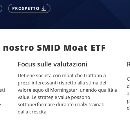
PROSPETTO
l nostro SMID Moat ETF
Focus sulle valutazioni
R
Detiene società con moat che trattano a
C
prezzi interessanti rispetto alla stima del
d
sti
valore equo di Morningstar, unendo qualità e
a
value. Le strategie value possono
p
e
sottoperformare durante i rialzi trainati
d
dalla crescita.