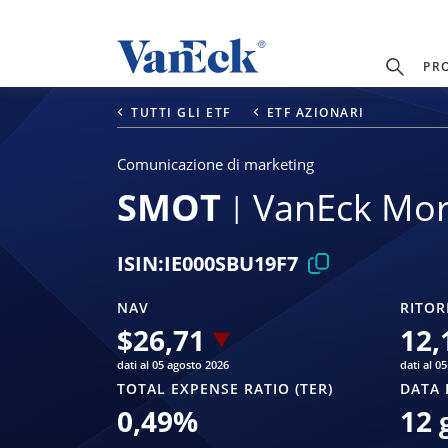
PR
TUTTI GLI ETF
ETF AZIONARI
Comunicazione di marketing
SMOT
VanEck Mor
ISIN:
IE000SBU19F7
NAV
RITOR
$
26,71
12,
dati al 05 agosto 2026
dati al 0
TOTAL EXPENSE RATIO (TER)
DATA 
0,49
%
12 