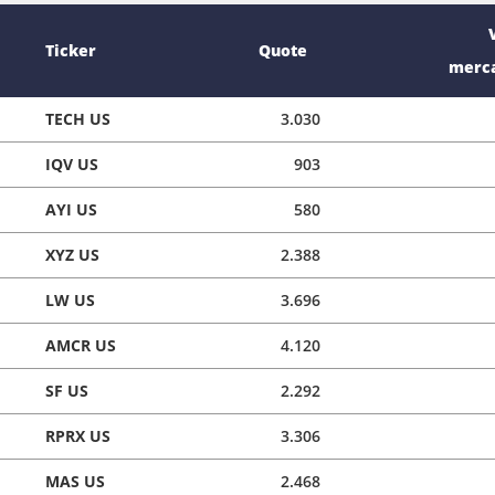
Ticker
Quote
merca
TECH US
3.030
IQV US
903
AYI US
580
XYZ US
2.388
LW US
3.696
AMCR US
4.120
SF US
2.292
RPRX US
3.306
MAS US
2.468