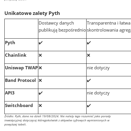
Unikatowe zalety Pyth
Dostawcy danych
Transparentna i łatwa
publikują bezpośrednio
skontrolowania agreg
Pyth
✔️
✔️
Chainlink
❌
❌
Uniswap TWAP
❌
nie dotyczy
Band Protocol
❌
✔️
API3
✔️
nie dotyczy
Switchboard
❌
✔️
Źródło: Pyth, dane na dzień 19/08/2024. Nie należy tego rozumieć jako porady
inwestycyjnej dotyczącej któregokolwiek z aktywów cyfrowych wymienionych w
powyższej tabeli.