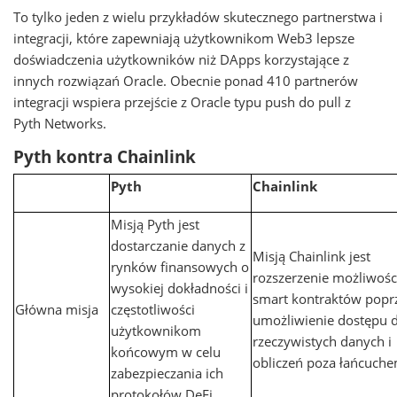
To tylko jeden z wielu przykładów skutecznego partnerstwa i
integracji, które zapewniają użytkownikom Web3 lepsze
doświadczenia użytkowników niż DApps korzystające z
innych rozwiązań Oracle. Obecnie ponad 410 partnerów
integracji wspiera przejście z Oracle typu push do pull z
Pyth Networks.
Pyth kontra Chainlink
Pyth
Chainlink
Misją Pyth jest
dostarczanie danych z
Misją Chainlink jest
rynków finansowych o
rozszerzenie możliwośc
wysokiej dokładności i
smart kontraktów popr
Główna misja
częstotliwości
umożliwienie dostępu 
użytkownikom
rzeczywistych danych i
końcowym w celu
obliczeń poza łańcuche
zabezpieczania ich
protokołów DeFi.