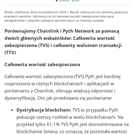
Źródło: Defillama, dane na październik 2024 r. Wyniki historyczne nie stanowią gwarancji
przyszłych wyników. Informacje te nie stanowią porady inwestycyjnej dotyczącej
któregokolwiek z aktywów cyfrowych wymienionych na ilustracji powyżej.
Porównujemy Chainlink i Pyth Network za pomocą
dwóch głównych wskaźników: Całkowita wartość
zabezpieczona (TVS) i całkowity wolumen transakcji
(TTV)
Całkowita wartość zabezpieczona
Całkowita wartość zabezpieczona (TVS) Pyth jest bardziej
rozproszona w różnych blockchainach i aplikacjach w
porównaniu z Chainlink, oferując większą odporność i
dywersyfikację. Oto jak przedstawia się porównanie:
Dystrybucja blockchain:
TVS w przypadku Pyth
pokazuje szerszy rozkład w wielu blockchainach. Na
przykład tylko 61,1% TVS Pyth jest skoncentrowane na
blockchainie Solana, co oznacza, że pozostała wartość