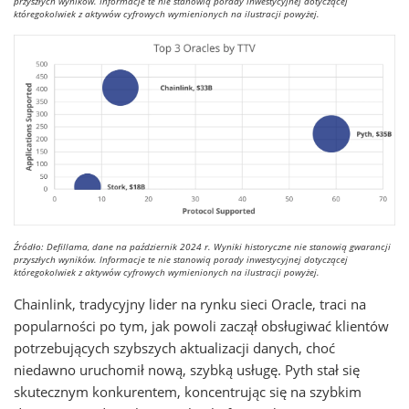
przyszłych wyników. Informacje te nie stanowią porady inwestycyjnej dotyczącej
któregokolwiek z aktywów cyfrowych wymienionych na ilustracji powyżej.
Źródło: Defillama, dane na październik 2024 r. Wyniki historyczne nie stanowią gwarancji
przyszłych wyników. Informacje te nie stanowią porady inwestycyjnej dotyczącej
któregokolwiek z aktywów cyfrowych wymienionych na ilustracji powyżej.
Chainlink, tradycyjny lider na rynku sieci Oracle, traci na
popularności po tym, jak powoli zaczął obsługiwać klientów
potrzebujących szybszych aktualizacji danych, choć
niedawno uruchomił nową, szybką usługę. Pyth stał się
skutecznym konkurentem, koncentrując się na szybkim