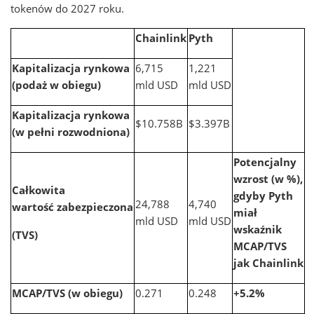
tokenów do 2027 roku.
Chainlink
Pyth
Kapitalizacja rynkowa
6,715
1,221
(podaż w obiegu)
mld USD
mld USD
Kapitalizacja rynkowa
$10.758B
$3.397B
(w pełni rozwodniona)
Potencjalny
wzrost (w %),
Całkowita
gdyby Pyth
24,788
4,740
wartość zabezpieczona
miał
mld USD
mld USD
wskaźnik
(TVS)
MCAP/TVS
jak Chainlink
MCAP/TVS (w obiegu)
0.271
0.248
+5.2%