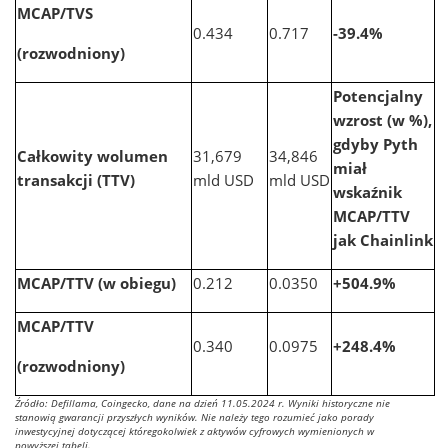
MCAP/TVS
0.434
0.717
-39.4%
(rozwodniony)
Potencjalny
wzrost (w %),
gdyby Pyth
Całkowity wolumen
31,679
34,846
miał
transakcji (TTV)
mld USD
mld USD
wskaźnik
MCAP/TTV
jak Chainlink
MCAP/TTV (w obiegu)
0.212
0.0350
+504.9%
MCAP/TTV
0.340
0.0975
+248.4%
(rozwodniony)
Źródło: Defillama, Coingecko, dane na dzień 11.05.2024 r. Wyniki historyczne nie
stanowią gwarancji przyszłych wyników. Nie należy tego rozumieć jako porady
inwestycyjnej dotyczącej któregokolwiek z aktywów cyfrowych wymienionych w
powyższej tabeli.