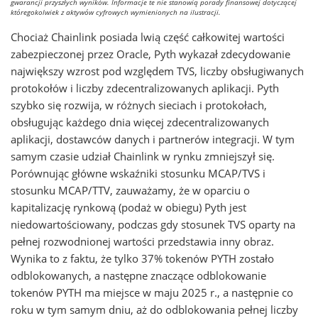
gwarancji przyszłych wyników. Informacje te nie stanowią porady finansowej dotyczącej
któregokolwiek z aktywów cyfrowych wymienionych na ilustracji.
Chociaż Chainlink posiada lwią część całkowitej wartości
zabezpieczonej przez Oracle, Pyth wykazał zdecydowanie
największy wzrost pod względem TVS, liczby obsługiwanych
protokołów i liczby zdecentralizowanych aplikacji. Pyth
szybko się rozwija, w różnych sieciach i protokołach,
obsługując każdego dnia więcej zdecentralizowanych
aplikacji, dostawców danych i partnerów integracji. W tym
samym czasie udział Chainlink w rynku zmniejszył się.
Porównując główne wskaźniki stosunku MCAP/TVS i
stosunku MCAP/TTV, zauważamy, że w oparciu o
kapitalizację rynkową (podaż w obiegu) Pyth jest
niedowartościowany, podczas gdy stosunek TVS oparty na
pełnej rozwodnionej wartości przedstawia inny obraz.
Wynika to z faktu, że tylko 37% tokenów PYTH zostało
odblokowanych, a następne znaczące odblokowanie
tokenów PYTH ma miejsce w maju 2025 r., a następnie co
roku w tym samym dniu, aż do odblokowania pełnej liczby