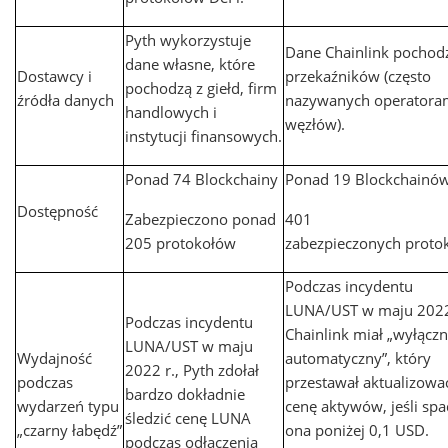
Pyth wykorzystuje
Dane Chainlink pochod
dane własne, które
Dostawcy i
przekaźników (często
pochodzą z giełd, firm
źródła danych
nazywanych operatora
handlowych i
węzłów).
instytucji finansowych.
Ponad 74 Blockchainy
Ponad 19 Blockchainó
Dostępność
Zabezpieczono ponad
401
205 protokołów
zabezpieczonych proto
Podczas incydentu
LUNA/UST w maju 2022
Podczas incydentu
Chainlink miał „wyłączn
LUNA/UST w maju
Wydajność
automatyczny”, który
2022 r., Pyth zdołał
podczas
przestawał aktualizowa
bardzo dokładnie
wydarzeń typu
cenę aktywów, jeśli spa
śledzić cenę LUNA
„czarny łabędź”
ona poniżej 0,1 USD.
podczas odłączenia