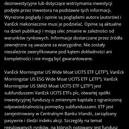
dezinwestycyjne lub dotyczące wstrzymania inwestycji
podjęte przez inwestora na podstawie tych informacji.
Wyrażone poglądy i opinie są poglądami autora (autorów) i
VanEck niekoniecznie musi je podzielać. Opinie są aktualne
na dzień publikacji i mogą ulec zmianie w zależności od
warunków rynkowych. Informacje dostarczane przez źródła
zewnętrzne są uważane za wiarygodne. Nie zostały
niezależnie zweryfikowane pod kątem dokładności ani
kompletności i nie mogą być gwarantowane.
VanEck Morningstar US Wide Moat UCITS ETF („ETF”), VanEck
Morningstar US ESG Wide Moat UCITS ETF („ETF”), VanEck
Morningstar US SMID Moat UCITS ETF („ETF”) jest
subfunduszem VanEck UCITS ETFs plc, otwartej spółki
inwestycyjnej funduszy o zmiennym kapitale z ograniczoną
odpowiedzialnością pomiędzy subfunduszami. ETF jest
zarejestrowany w Centralnym Banku Irlandii, zarządzany
pasywnie i śledzi indeks akcji. Szczegóły na temat
regulowanych rynków, na których notowany jest fundusz