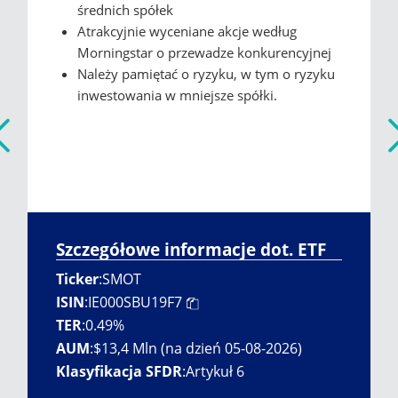
średnich spółek
Atrakcyjnie wyceniane akcje według
Morningstar o przewadze konkurencyjnej
Należy pamiętać o ryzyku, w tym o ryzyku
inwestowania w mniejsze spółki.
Szczegółowe informacje dot. ETF
Ticker
:
SMOT
ISIN
:
IE000SBU19F7
TER
:
0.49%
AUM
:
$13,4 Mln (na dzień 05-08-2026)
Klasyfikacja SFDR
:
Artykuł 6