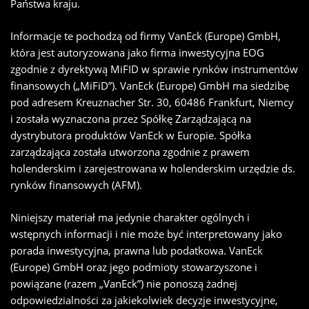
Państwa kraju.
Informacje te pochodzą od firmy VanEck (Europe) GmbH,
która jest autoryzowana jako firma inwestycyjna EOG
zgodnie z dyrektywą MiFID w sprawie rynków instrumentów
finansowych („MiFiD”). VanEck (Europe) GmbH ma siedzibę
pod adresem Kreuznacher Str. 30, 60486 Frankfurt, Niemcy
i została wyznaczona przez Spółkę Zarządzającą na
dystrybutora produktów VanEck w Europie. Spółka
zarządzająca została utworzona zgodnie z prawem
holenderskim i zarejestrowana w holenderskim urzędzie ds.
rynków finansowych (AFM).
Niniejszy materiał ma jedynie charakter ogólnych i
wstępnych informacji i nie może być interpretowany jako
porada inwestycyjna, prawna lub podatkowa. VanEck
(Europe) GmbH oraz jego podmioty stowarzyszone i
powiązane (razem „VanEck”) nie ponoszą żadnej
odpowiedzialności za jakiekolwiek decyzje inwestycyjne,