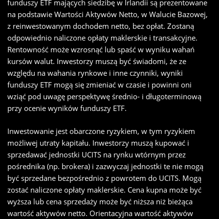
funduszy ETF mających siedzibę w Irlandii są prezentowane
na podstawie Wartości Aktywów Netto, w Walucie Bazowej,
z reinwestowanym dochodem netto, bez opłat. Zostaną
odpowiednio naliczone opłaty maklerskie i transakcyjne.
Rentowność może wzrosnąć lub spaść w wyniku wahań
kursów walut. Inwestorzy muszą być świadomi, że ze
względu na wahania rynkowe i inne czynniki, wyniki
funduszy ETF mogą się zmieniać w czasie i powinni oni
wziąć pod uwagę perspektywę średnio- i długoterminową
przy ocenie wyników funduszy ETF.
Inwestowanie jest obarczone ryzykiem, w tym ryzykiem
możliwej utraty kapitału. Inwestorzy muszą kupować i
sprzedawać jednostki UCITS na rynku wtórnym przez
pośrednika (np. brokera) i zazwyczaj jednostki te nie mogą
być sprzedane bezpośrednio z powrotem do UCITS. Mogą
zostać naliczone opłaty maklerskie. Cena kupna może być
wyższa lub cena sprzedaży może być niższa niż bieżąca
wartość aktywów netto. Orientacyjna wartość aktywów