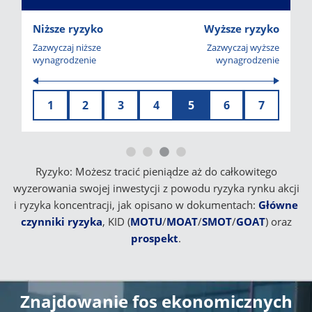
Niższe ryzyko
Wyższe ryzyko
Zazwyczaj niższe
Zazwyczaj wyższe
wynagrodzenie
wynagrodzenie
1
2
3
4
5
6
7
Ryzyko: Możesz tracić pieniądze aż do całkowitego
wyzerowania swojej inwestycji z powodu ryzyka rynku akcji
i ryzyka koncentracji, jak opisano w dokumentach:
Główne
czynniki ryzyka
, KID (
MOTU
/
MOAT
/
SMOT
/
GOAT
) oraz
prospekt
.
Znajdowanie fos ekonomicznych