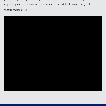
wybór podmiotów wchodzących w skład funduszy ETF
Moat VanEck'a.