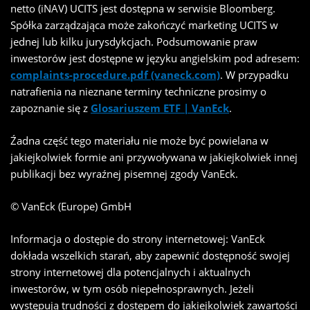
netto (iNAV) UCITS jest dostępna w serwisie Bloomberg.
Spółka zarządzająca może zakończyć marketing UCITS w
jednej lub kilku jurysdykcjach. Podsumowanie praw
inwestorów jest dostępne w języku angielskim pod adresem:
complaints-procedure.pdf (vaneck.com)
. W przypadku
natrafienia na nieznane terminy techniczne prosimy o
zapoznanie się z
Glosariuszem ETF | VanEck
.
Źadna część tego materiału nie może być powielana w
jakiejkolwiek formie ani przywoływana w jakiejkolwiek innej
publikacji bez wyraźnej pisemnej zgody VanEck.
© VanEck (Europe) GmbH
Informacja o dostępie do strony internetowej: VanEck
dokłada wszelkich starań, aby zapewnić dostępność swojej
strony internetowej dla potencjalnych i aktualnych
inwestorów, w tym osób niepełnosprawnych. Jeżeli
występują trudności z dostępem do jakiejkolwiek zawartości