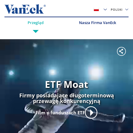
POLSKI
Przegląd
Nasza Firma VanEck
ETF Moat
Firmy posiadające długoterminową
przewagę konkurencyjną
Film o funduszach ETF