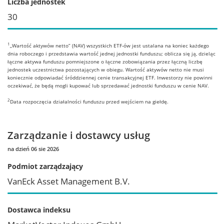
Liczba jednostek
30
1
„Wartość aktywów netto” (NAV) wszystkich ETF-ów jest ustalana na koniec każdego
dnia roboczego i przedstawia wartość jednej jednostki funduszu; oblicza się ją, dzieląc
łączne aktywa funduszu pomniejszone o łączne zobowiązania przez łączną liczbę
jednostek uczestnictwa pozostających w obiegu. Wartość aktywów netto nie musi
koniecznie odpowiadać śróddziennej cenie transakcyjnej ETF. Inwestorzy nie powinni
oczekiwać, że będą mogli kupować lub sprzedawać jednostki funduszu w cenie NAV.
2
Data rozpoczęcia działalności funduszu przed wejściem na giełdę.
Zarządzanie i dostawcy usług
na dzień 06 sie 2026
Podmiot zarządzający
VanEck Asset Management B.V.
Dostawca indeksu