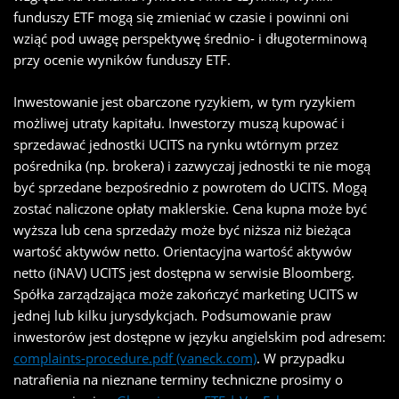
funduszy ETF mogą się zmieniać w czasie i powinni oni
wziąć pod uwagę perspektywę średnio- i długoterminową
przy ocenie wyników funduszy ETF.
Inwestowanie jest obarczone ryzykiem, w tym ryzykiem
możliwej utraty kapitału. Inwestorzy muszą kupować i
sprzedawać jednostki UCITS na rynku wtórnym przez
pośrednika (np. brokera) i zazwyczaj jednostki te nie mogą
być sprzedane bezpośrednio z powrotem do UCITS. Mogą
zostać naliczone opłaty maklerskie. Cena kupna może być
wyższa lub cena sprzedaży może być niższa niż bieżąca
wartość aktywów netto. Orientacyjna wartość aktywów
netto (iNAV) UCITS jest dostępna w serwisie Bloomberg.
Spółka zarządzająca może zakończyć marketing UCITS w
jednej lub kilku jurysdykcjach. Podsumowanie praw
inwestorów jest dostępne w języku angielskim pod adresem:
complaints-procedure.pdf (vaneck.com)
. W przypadku
natrafienia na nieznane terminy techniczne prosimy o