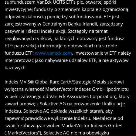
subfunduszem VanEck UCITS ETFs plc, otwartej spółki
inwestycyjnej funduszy o zmiennym kapitale z ograniczoną
odpowiedzialnością pomiędzy subfunduszami. ETF jest
zarejestrowany w Centralnym Banku Irlandii, zarządzany
pasywnie i śledzi indeks akcji. Szczegóły na temat
regulowanych rynków, na których notowany jest fundusz
ETF: patrz sekcja informacje o notowaniach na stronie
funduszu ETF:
www.vaneck.com
. Inwestowanie w ETF należy
interpretować jako nabywanie udziałów ETF, a nie aktywów
bazowych.
Indeks MVIS® Global Rare Earth/Strategic Metals stanowi
wyłączną własność MarketVector Indexes GmbH (podmiotu
w pełni zależnego od Van Eck Associates Corporation), który
zawarł umowę z Solactive AG na prowadzenie i kalkulację
Indeksu. Solactive AG dokłada wszelkich starań, aby
zapewnić prawidłowe wyliczenie Indeksu. Niezależnie od
swoich zobowiązań wobec MarketVector Indexes GmbH
(„MarketVectors"), Solactive AG nie ma obowiązku