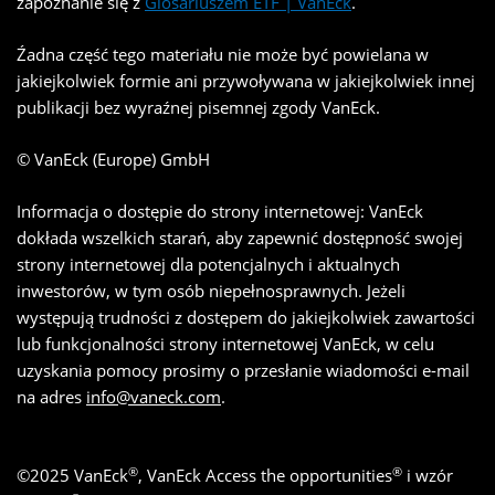
zapoznanie się z
Glosariuszem ETF | VanEck
.
Źadna część tego materiału nie może być powielana w
jakiejkolwiek formie ani przywoływana w jakiejkolwiek innej
publikacji bez wyraźnej pisemnej zgody VanEck.
© VanEck (Europe) GmbH
Informacja o dostępie do strony internetowej: VanEck
dokłada wszelkich starań, aby zapewnić dostępność swojej
strony internetowej dla potencjalnych i aktualnych
inwestorów, w tym osób niepełnosprawnych. Jeżeli
występują trudności z dostępem do jakiejkolwiek zawartości
lub funkcjonalności strony internetowej VanEck, w celu
uzyskania pomocy prosimy o przesłanie wiadomości e-mail
na adres
info@vaneck.com
.
®
®
©
2025
VanEck
, VanEck Access the opportunities
i wzór