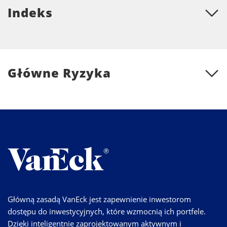
Indeks
Główne Ryzyka
Główną zasadą VanEck jest zapewnienie inwestorom
dostępu do inwestycyjnych, które wzmocnią ich portfele.
Dzięki inteligentnie zaprojektowanym aktywnym i