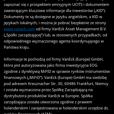
zapoznać się z prospektem emisyjnym UCITS i dokumentem
zawierającym kluczowe informacje dla inwestorów („KID”).
Dokumenty te są dostępne w języku angielskim, a KID w
językach lokalnych, i można je pobrać bezpłatnie ze strony
www.vaneck.com
od firmy VanEck Asset Management B.V.
(„Spółki zarządzającej”) lub, w stosownych przypadkach, od
odpowiedniego wyznaczonego agenta koordynującego w
Państwa kraju.
Informacje te pochodzą od firmy VanEck (Europe) GmbH,
która jest autoryzowana jako firma inwestycyjna EOG
zgodnie z dyrektywą MiFID w sprawie rynków instrumentów
finansowych („MiFiD”). VanEck (Europe) GmbH ma siedzibę
pod adresem Kreuznacher Str. 30, 60486 Frankfurt, Niemcy
i została wyznaczona przez Spółkę Zarządzającą na
dystrybutora produktów VanEck w Europie. Spółka
zarządzająca została utworzona zgodnie z prawem
holenderskim i zarejestrowana w holenderskim urzędzie ds.