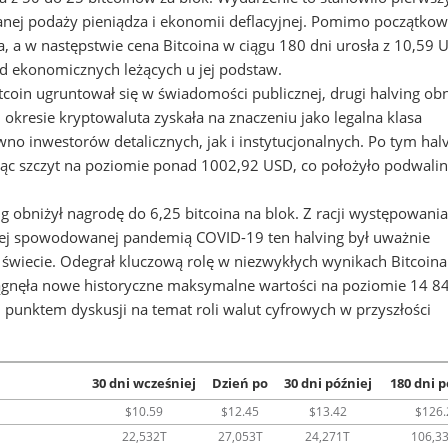
anej podaży pieniądza i ekonomii deflacyjnej. Pomimo początkow
na, a w następstwie cena Bitcoina w ciągu 180 dni urosła z 10,59
 ekonomicznych leżących u jej podstaw.
coin ugruntował się w świadomości publicznej, drugi halving obn
okresie kryptowaluta zyskała na znaczeniu jako legalna klasa
no inwestorów detalicznych, jak i instytucjonalnych. Po tym hal
jąc szczyt na poziomie ponad 1002,92 USD, co położyło podwali
g obniżył nagrodę do 6,25 bitcoina na blok. Z racji występowani
zej spowodowanej pandemią COVID-19 ten halving był uważnie
wiecie. Odegrał kluczową rolę w niezwykłych wynikach Bitcoin
iągnęła nowe historyczne maksymalne wartości na poziomie 14 8
m punktem dyskusji na temat roli walut cyfrowych w przyszłości
30 dni wcześniej
Dzień po
30 dni później
180 dni p
$10.59
$12.45
$13.42
$126.
22,532T
27,053T
24,271T
106,3