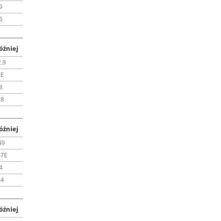
9
6
óźniej
.9
9E
3
78
óźniej
49
67E
4
84
óźniej