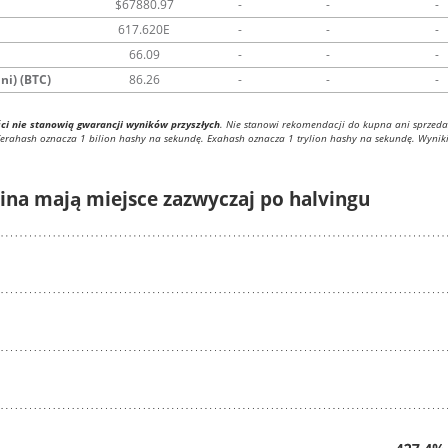
$67880.97
-
-
-
617.620E
-
-
-
66.09
-
-
-
ni) (BTC)
86.26
-
-
-
ści nie stanowią gwarancji wyników przyszłych
. Nie stanowi rekomendacji do kupna ani sprzeda
Terahash oznacza 1 bilion hashy na sekundę. Exahash oznacza 1 trylion hashy na sekundę. Wynik
ina mają miejsce zazwyczaj po halvingu