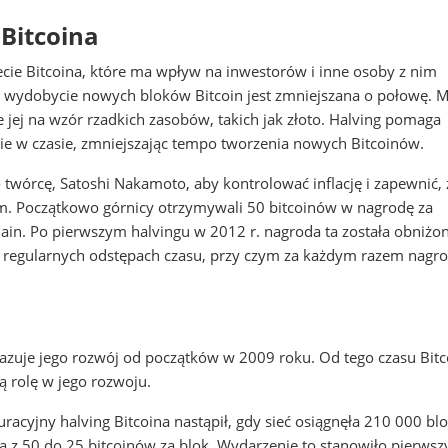
 Bitcoina
ecie Bitcoina, które ma wpływ na inwestorów i inne osoby z nim
za wydobycie nowych bloków Bitcoin jest zmniejszana o połowę. M
e jej na wzór rzadkich zasobów, takich jak złoto. Halving pomaga
ie w czasie, zmniejszając tempo tworzenia nowych Bitcoinów.
 twórcę, Satoshi Nakamoto, aby kontrolować inflację i zapewnić, 
m. Początkowo górnicy otrzymywali 50 bitcoinów w nagrodę za
chain. Po pierwszym halvingu w 2012 r. nagroda ta została obniżo
w regularnych odstępach czasu, przy czym za każdym razem nagr
pokazuje jego rozwój od początków w 2009 roku. Od tego czasu Bitc
ą rolę w jego rozwoju.
racyjny halving Bitcoina nastąpił, gdy sieć osiągnęła 210 000 bl
 z 50 do 25 bitcoinów za blok. Wydarzenie to stanowiło pierwsz