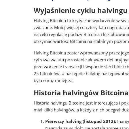
Wyjaśnienie cyklu halvingu
Halving Bitcoina to krytyczne wydarzenie w świ
związane. Mniej więcej co cztery lata nagroda 
na celu regulację podaży Bitcoina i kształtowani
utrzymać wartość Bitcoina na stabilnym poziom
Halving Bitcoina został wprowadzony przez jego
cyfrowa waluta pozostanie aktywem deflacyjny
przetworzenie transakcji i wsparcie sieci block
25 bitcoinów, a następnie halving następował 
była coraz mniejsza.
Historia halvingów Bitcoina
Historia halvingu Bitcoina jest interesująca i 
miał kilka halvingów, a każdy z nich odegrał duż
Pierwszy halving (listopad 2012):
Inaugu
Nagroda za wydobycie została zmniejszona