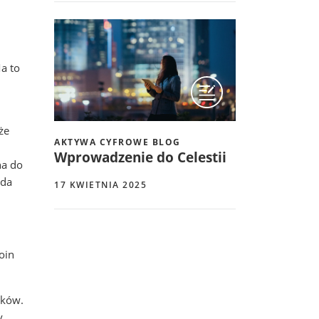
a to
że
AKTYWA CYFROWE BLOG
Wprowadzenie do Celestii
na do
oda
17 KWIETNIA 2025
oin
oków.
y