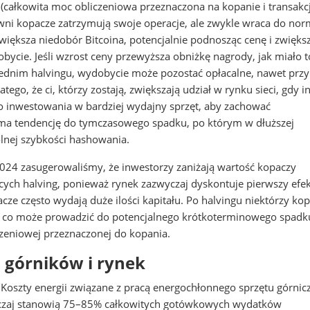
 (całkowita moc obliczeniowa przeznaczona na kopanie i transakc
owni kopacze zatrzymują swoje operacje, ale zwykle wraca do no
 zwiększa niedobór Bitcoina, potencjalnie podnosząc cenę i zwięks
bycie. Jeśli wzrost ceny przewyższa obniżkę nagrody, jak miało t
dnim halvingu, wydobycie może pozostać opłacalne, nawet przy
atego, że ci, którzy zostają, zwiększają udział w rynku sieci, gdy i
o inwestowania w bardziej wydajny sprzęt, aby zachować
ma tendencję do tymczasowego spadku, po którym w dłuższej
lnej szybkości hashowania.
2024
zasugerowaliśmy, że inwestorzy zaniżają wartość kopaczy
cych halving, ponieważ rynek zazwyczaj dyskontuje pierwszy efek
e często wydają duże ilości kapitału. Po halvingu niektórzy ko
, co może prowadzić do potencjalnego krótkoterminowego spadk
czeniowej przeznaczonej do kopania.
 górników i rynek
 Koszty energii związane z pracą energochłonnego sprzętu górnic
yczaj stanowią 75–85% całkowitych gotówkowych wydatków