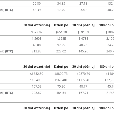
56.80
34.85
27.18
132.
ni) (BTC)
63.39
17.70
5.40
40.7
30 dni wcześniej
Dzień po
30 dni później
180 dni p
$577.07
$651.30
$591.59
$1002
1.560E
1.658E
1.478E
2.19
40.08
97.29
48.23
54.7
ni) (BTC)
713.83
227.02
145.96
240.
30 dni wcześniej
Dzień po
30 dni później
180 dni p
$6852.50
$8800.73
$9870.79
$148
116.498E
116.840E
111.554E
122,9
157.59
75.26
48.77
45.7
ni) (BTC)
293.67
484.54
167.71
219.
30 dni wcześniej
Dzień po
30 dni później
180 dni p