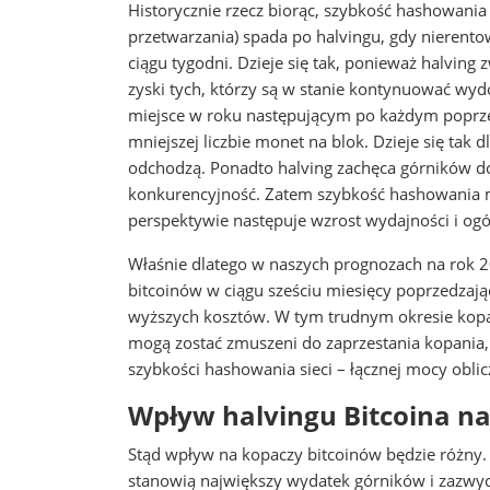
Historycznie rzecz biorąc, szybkość hashowania
przetwarzania) spada po halvingu, gdy nierent
ciągu tygodni. Dzieje się tak, ponieważ halving
zyski tych, którzy są w stanie kontynuować wydo
miejsce w roku następującym po każdym poprze
mniejszej liczbie monet na blok. Dzieje się tak dl
odchodzą. Ponadto halving zachęca górników d
konkurencyjność. Zatem szybkość hashowania 
perspektywie następuje wzrost wydajności i ogó
Właśnie dlatego w naszych prognozach na rok 
bitcoinów w ciągu sześciu miesięcy poprzedzają
wyższych kosztów. W tym trudnym okresie kopacz
mogą zostać zmuszeni do zaprzestania kopania
szybkości hashowania sieci – łącznej mocy obli
Wpływ halvingu Bitcoina na
Stąd wpływ na kopaczy bitcoinów będzie różny.
stanowią największy wydatek górników i zazw