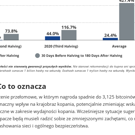
złości nie stanowią gwarancji przyszłych wyników.
Nie stanowi rekomendacji do kupna ani spr
Terahash oznacza 1 bilion hashy na sekundę. Exahash oznacza 1 trylion hashy na sekundę. Wynik
 Co to oznacza
arzenie przełomowe, w którym nagroda spadnie do 3,125 bitcoinó
znaczny wpływ na krajobraz kopania, potencjalnie zmieniając wsk
iczne w zakresie wydajności kopania. Wcześniejsze sytuacje suger
pacze będą musieli radzić sobie ze zmniejszonymi zachętami, co
showania sieci i ogólnego bezpieczeństwa.