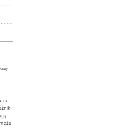
zedaży
i
w za
aźniki
ują
 może