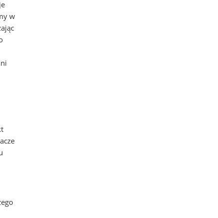
je
rmy w
zając
o
nni
t
pacze
u
zego