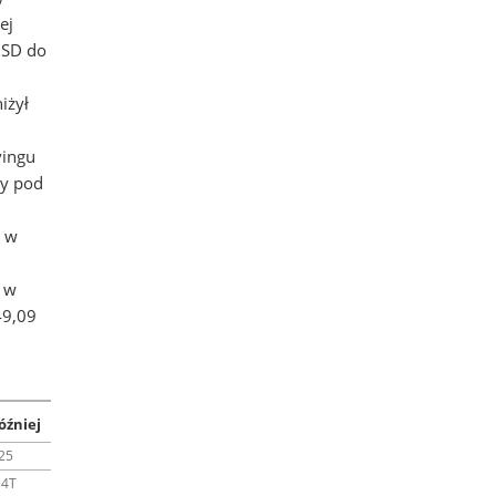
ej
 USD do
iżył
vingu
ny pod
a w
a w
49,09
óźniej
25
34T