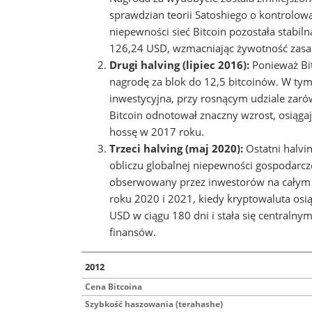
sprawdzian teorii Satoshiego o kontrolow
niepewności sieć Bitcoin pozostała stabil
126,24 USD, wzmacniając żywotność zasad
Drugi halving (lipiec 2016):
Ponieważ Bit
nagrodę za blok do 12,5 bitcoinów. W tym 
inwestycyjna, przy rosnącym udziale zarów
Bitcoin odnotował znaczny wzrost, osiąga
hossę w 2017 roku.
Trzeci halving (maj 2020):
Ostatni halvin
obliczu globalnej niepewności gospodarc
obserwowany przez inwestorów na całym ś
roku 2020 i 2021, kiedy kryptowaluta os
USD w ciągu 180 dni i stała się centralny
finansów.
2012
Cena Bitcoina
Szybkość haszowania (terahashe)