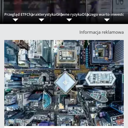
Przegląd ETF
Charakterystyka
Główne ryzyka
Dlaczego warto inwestow
Informacja reklamowa