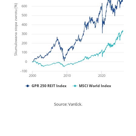
Skumulowana stopa zwrotu (%)
600
500
400
300
200
100
0
-100
2000
2010
2020
GPR 250 REIT Index
MSCI World Index
Source: VanEck.