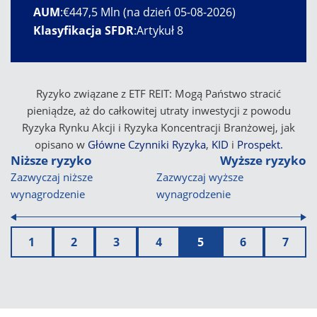
AUM
:
€447,5 Mln (na dzień 05-08-2026)
Klasyfikacja SFDR
:
Artykuł 8
Ryzyko związane z ETF REIT: Mogą Państwo stracić
pieniądze, aż do całkowitej utraty inwestycji z powodu
Ryzyka Rynku Akcji i Ryzyka Koncentracji Branżowej, jak
opisano w
Główne Czynniki Ryzyka
,
KID
i
Prospekt.
Niższe ryzyko
Wyższe ryzyko
Zazwyczaj niższe
Zazwyczaj wyższe
wynagrodzenie
wynagrodzenie
1
2
3
4
5
6
7