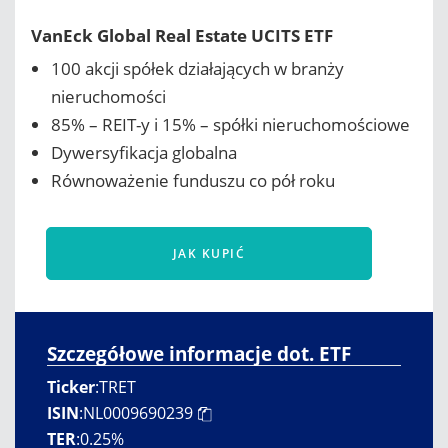
VanEck Global Real Estate UCITS ETF
100 akcji spółek działających w branży
nieruchomości
85% – REIT-y i 15% – spółki nieruchomościowe
Dywersyfikacja globalna
Równoważenie funduszu co pół roku
JAK KUPIĆ
Szczegółowe informacje dot. ETF
Ticker
:
TRET
ISIN
:
NL0009690239
TER
:
0.25%