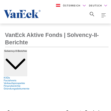
ÖSTERREICH
DEUTSCH
VanEck Aktive Fonds | Solvency-II-
Berichte
Solvency-II-Berichte
KIIDs
Factsheets
Verkaufsprospekte
Finanzberichte
Gründungsdokumente