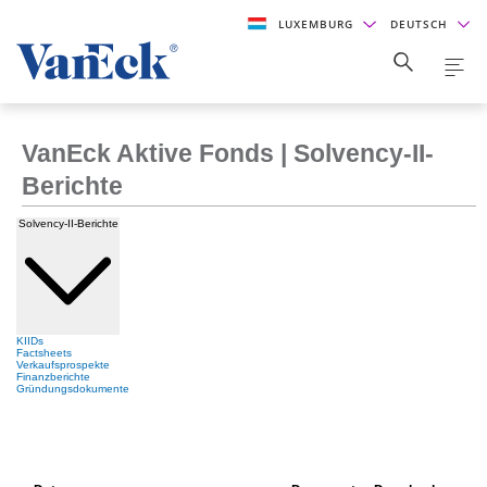
LUXEMBURG
DEUTSCH
VanEck Aktive Fonds | Solvency-II-
Berichte
Solvency-II-Berichte
KIIDs
Factsheets
Verkaufsprospekte
Finanzberichte
Gründungsdokumente