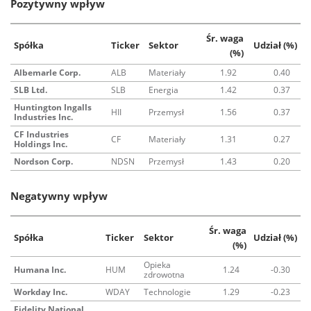
Pozytywny wpływ
Śr. waga
Spółka
Ticker
Sektor
Udział (%)
(%)
Albemarle Corp.
ALB
Materiały
1.92
0.40
SLB Ltd.
SLB
Energia
1.42
0.37
Huntington Ingalls
HII
Przemysł
1.56
0.37
Industries Inc.
CF Industries
CF
Materiały
1.31
0.27
Holdings Inc.
Nordson Corp.
NDSN
Przemysł
1.43
0.20
Negatywny wpływ
Śr. waga
Spółka
Ticker
Sektor
Udział (%)
(%)
Opieka
Humana Inc.
HUM
1.24
-0.30
zdrowotna
Workday Inc.
WDAY
Technologie
1.29
-0.23
Fidelity National