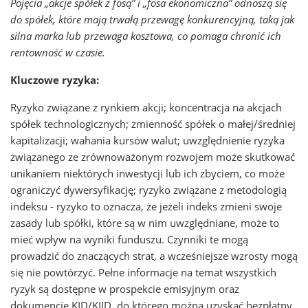
Pojęcia „akcje spółek z fosą” i „fosa ekonomiczna” odnoszą się
do spółek, które mają trwałą przewagę konkurencyjną, taką jak
silna marka lub przewaga kosztowa, co pomaga chronić ich
rentowność w czasie.
Kluczowe ryzyka:
Ryzyko związane z rynkiem akcji; koncentracja na akcjach
spółek technologicznych; zmienność spółek o małej/średniej
kapitalizacji; wahania kursów walut; uwzględnienie ryzyka
związanego ze zrównoważonym rozwojem może skutkować
unikaniem niektórych inwestycji lub ich zbyciem, co może
ograniczyć dywersyfikację; ryzyko związane z metodologią
indeksu - ryzyko to oznacza, że jeżeli indeks zmieni swoje
zasady lub spółki, które są w nim uwzględniane, może to
mieć wpływ na wyniki funduszu. Czynniki te mogą
prowadzić do znaczących strat, a wcześniejsze wzrosty mogą
się nie powtórzyć. Pełne informacje na temat wszystkich
ryzyk są dostępne w prospekcie emisyjnym oraz
dokumencie KID/KIID, do którego można uzyskać bezpłatny