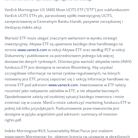
VanEck Morningstar US SMID Moat UCITS ETF ("ETF") jest subfunduszem
VanEck UCITS ETFs plc, parasolowej spółki inwestycyjnej UCITS,
zarejestrowanej w Centralnym Banku Irlandii, pasywnie zarządzanej i
śledzącej indeks akcji.
Wartość ETF może ulegać znacznym wahaniom w wyniku strategii
inwestycyjnej. Aktywa ETF są ujawniane każdego dnia handlowego na
stronie
www.vaneck.com
w sekcji Aktywa ETF oraz według PCF w sekcji
Dokumenty i publikowane za pośrednictwem jednego lub więcej
dostawców danych rynkowych. Orientacyjna wartość aktywów netto (iNAV)
funduszu ETF jest dostępna w serwisie Bloomberg. Aby uzyskać
szczegółowe informacje na temat rynków regulowanych, na których
notowany jest ETF, proszę zapoznać się z sekcją Informacje handlowe na
stronie ETF pod adresem
www.vaneck.com
. Inwestowanie w ETF należy
rozumieć jako nabywanie udziałów w ETF, a nie aktywów bazowych.
Opodatkowanie zależy od osobistej sytuacji każdego inwestora i może
zmieniać się w czasie. ManCo może zakończyć marketing funduszu ETF w
jednej lub kilku jurysdykcjach. Podsumowanie praw inwestorów jest
dostępne w języku angielskim pod adresem:
summary-of-investor-
rights.pdf.
Indeks Morningstar®US Sustainability Moat Focus jest znakiem
towarowym Morningstar Inc. objętym licencją na używanie w określonych