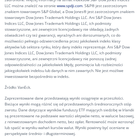
LLC można znaleźć na stronie
www.spdji.com
. S&P® jest zastrzeżonym
znakiem towarowym S&P Global, a Dow Jones® jest zastrzeżonym znakiem
towarowym Dow Jones Trademark Holdings LLC. Ani S&P Dow Jones
Indices LLC, Dow Jones Trademark Holdings LLC, ich podmioty
stowarzyszone, ani zewnętrzni licencjodawcy nie składają żadnych
oświadczeń czy też gwarancji, wyraźnych ani dorozumianych, co do
możliwości pełnego odzwierciedlenia przez jakikolwiek indeks klasy
aktywów lub sektora rynku, który dany indeks reprezentuje. Ani S&P Dow
Jones Indices LLC, Dow Jones Trademark Holdings LLC, ich podmioty
stowarzyszone, ani zewnętrzni licencjodawcy nie ponoszą żadnej
odpowiedzialności za jakiekolwiek błędy, pominięcia lub rozbieżności
jakiegokolwiek indeksu lub danych w nim zawartych. Nie jest możliwe
inwestowanie bezpośrednio w indeks.
Źródło: VanEck.
Zaprezentowane dane przedstawiają wyniki osiągnięte w przeszłości.
Bieżące wyniki mogą różnić się od przedstawionych średniorocznych stóp
zwrotu. Dane dotyczące wyników funduszy ETF mających siedzibę w Irlandii
są prezentowane na podstawie wartości aktywów netto, w walucie bazowej,
z reinwestowanym dochodem netto, bez opłat. Rentowność może wzrosnąć
lub spaść w wyniku wahań kursów walut. Wyniki powinny być oceniane w
perspektywie średnio- i długoterminowej.