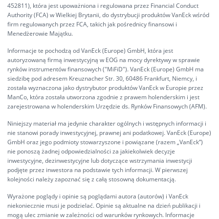
452811), która jest upoważniona i regulowana przez Financial Conduct
Authority (FCA) w Wielkiej Brytanii, do dystrybucji produktów VanEck wśród
firm regulowanych przez FCA, takich jak pośrednicy finansowi i
Menedżerowie Majątku.
Informacje te pochodzą od VanEck (Europe) GmbH, która jest
autoryzowaną firmą inwestycyjną w EOG na mocy dyrektywy w sprawie
rynków instrumentów finansowych ("MiFiD"). VanEck (Europe) GmbH ma
siedzibę pod adresem Kreuznacher Str. 30, 60486 Frankfurt, Niemcy, i
została wyznaczona jako dystrybutor produktów VanEck w Europie przez
ManCo, która została utworzona zgodnie z prawem holenderskim i jest
zarejestrowana w holenderskim Urzędzie ds. Rynków Finansowych (AFM).
Niniejszy materiał ma jedynie charakter ogólnych i wstępnych informacji i
nie stanowi porady inwestycyjnej, prawnej ani podatkowej. VanEck (Europe)
GmbH oraz jego podmioty stowarzyszone i powiązane (razem „VanEck”)
nie ponoszą żadnej odpowiedzialności za jakiekolwiek decyzje
inwestycyjne, dezinwestycyjne lub dotyczące wstrzymania inwestycji
podjęte przez inwestora na podstawie tych informacji. W pierwszej
kolejności należy zapoznać się z całą stosowną dokumentacją.
Wyrażone poglądy i opinie są poglądami autora (autorów) i VanEck
niekoniecznie musi je podzielać. Opinie są aktualne na dzień publikacji i
mogą ulec zmianie w zależności od warunków rynkowych. Informacje