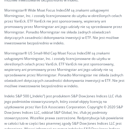
możliwe inwestowanie bezpośrednio w indeks.
Morningstar® Wide Moat Focus IndexSM są znakami usługowymi
Morningstar, Inc. i zostały licencjonowane do użytku w określonych celach
przez VanEck. ETF VanEck nie jest sponsorowany, wspierany ani
promowany przez Morningstar ani jego udziały nie są sprzedawane przez
Morningstar. Ponadto Morningstar nie składa żadnych oświadczeń
dotyczących zasadności dokonywania inwestycji w ETF. Nie jest możliwe
inwestowanie bezpośrednio w indeks.
Morningstar® US Small-Mid Cap Moat Focus IndexSM są znakami
usługowymi Morningstar, Inc. i zostały licencjonowane do użytku w
określonych celach przez VanEck. ETF VanEck nie jest sponsorowany,
wspierany ani promowany przez Morningstar ani jego udziały nie są
sprzedawane przez Morningstar. Ponadto Morningstar nie składa żadnych
oświadczeń dotyczących zasadności dokonywania inwestycji w ETF. Nie jest
możliwe inwestowanie bezpośrednio w indeks.
Indeks S&P 500 („Indeks”) jest produktem S&P Dow Jones Indices LLC i/lub
jego podmiotów stowarzyszonych, który został objęty licencją na
użytkowanie przez Van Eck Associates Corporation. Copyright © 2020 S&P
Dow Jones Indices LLC, oddział S&P Global, Inc. i/lub jej podmioty
stowarzyszone. Wszelkie prawa zastrzeżone. Redystrybucja lub powielanie
w całości lub w części bez pisemnej zgody S&P Dow Jones Indices LLC jest
zabronione. Więcej informacji na temat indeksów S&P Dow Jones Indices