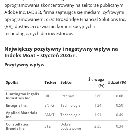
oprogramowania skoncentrowany na sektorze publicznym;
Adobe Inc. (ADBE), firma zajmująca się mediami cyfrowymi i
oprogramowaniem; oraz Broadridge Financial Solutions Inc.
(BR), dostawca rozwiązań komunikacyjnych i
technologicznych dla inwestorów.
Największy pozytywny i negatywny wpływ na
Indeks Moat – styczeń 2026 r.
Pozytywny wpływ
Śr. waga
Spółka
Ticker
Sektor
Udział (%)
(%)
Huntington Ingalls
HII
Przemysł
2.80
0.66
Industries Inc.
Entegris Inc.
ENTG
Technologie
1.24
0.50
Applied Materials
AMAT
Technologie
1.91
0.49
Inc.
Constellation
Dobra
STZ
2.35
0.34
Brands Inc.
podstawowe