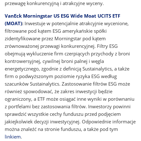
przewagę konkurencyjną i atrakcyjne wyceny.
VanEck Morningstar US ESG Wide Moat UCITS ETF
(MOAT)
:
Inwestuje w potencjalnie atrakcyjnie wycenione,
filtrowane pod kątem ESG amerykańskie spółki
zidentyfikowane przez Morningstar pod kątem
zrównoważonej przewagi konkurencyjnej. Filtry ESG
obejmują wykluczenie firm czerpiących przychody z broni
kontrowersyjnej, cywilnej broni palnej i węgla
energetycznego, zgodnie z definicją Sustainalytics, a także
firm o podwyższonym poziomie ryzyka ESG według
szacunków Sustainalytics. Zastosowanie filtrów ESG może
również spowodować, że zakres inwestycji będzie
ograniczony, a ETF może osiągać inne wyniki w porównaniu
z portfelami bez zastosowania filtrów. Inwestorzy powinni
sprawdzić wszystkie cechy funduszu przed podjęciem
jakiejkolwiek decyzji inwestycyjnej. Odpowiednie informacje
można znaleźć na stronie funduszu, a także pod tym
linkiem
.