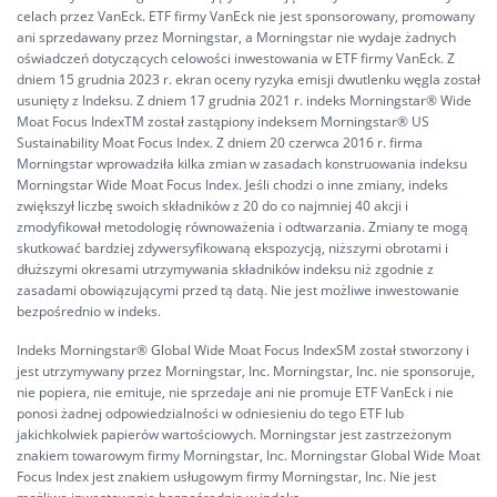
celach przez VanEck. ETF firmy VanEck nie jest sponsorowany, promowany
ani sprzedawany przez Morningstar, a Morningstar nie wydaje żadnych
oświadczeń dotyczących celowości inwestowania w ETF firmy VanEck. Z
dniem 15 grudnia 2023 r. ekran oceny ryzyka emisji dwutlenku węgla został
usunięty z Indeksu. Z dniem 17 grudnia 2021 r. indeks Morningstar® Wide
Moat Focus IndexTM został zastąpiony indeksem Morningstar® US
Sustainability Moat Focus Index. Z dniem 20 czerwca 2016 r. firma
Morningstar wprowadziła kilka zmian w zasadach konstruowania indeksu
Morningstar Wide Moat Focus Index. Jeśli chodzi o inne zmiany, indeks
zwiększył liczbę swoich składników z 20 do co najmniej 40 akcji i
zmodyfikował metodologię równoważenia i odtwarzania. Zmiany te mogą
skutkować bardziej zdywersyfikowaną ekspozycją, niższymi obrotami i
dłuższymi okresami utrzymywania składników indeksu niż zgodnie z
zasadami obowiązującymi przed tą datą. Nie jest możliwe inwestowanie
bezpośrednio w indeks.
Indeks Morningstar® Global Wide Moat Focus IndexSM został stworzony i
jest utrzymywany przez Morningstar, Inc. Morningstar, Inc. nie sponsoruje,
nie popiera, nie emituje, nie sprzedaje ani nie promuje ETF VanEck i nie
ponosi żadnej odpowiedzialności w odniesieniu do tego ETF lub
jakichkolwiek papierów wartościowych. Morningstar jest zastrzeżonym
znakiem towarowym firmy Morningstar, Inc. Morningstar Global Wide Moat
Focus Index jest znakiem usługowym firmy Morningstar, Inc. Nie jest