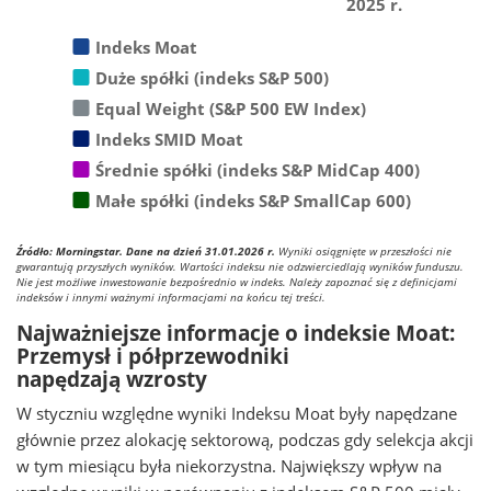
2025 r.
Indeks Moat
Duże spółki (indeks S&P 500)
Equal Weight (S&P 500 EW Index)
Indeks SMID Moat
Średnie spółki (indeks S&P MidCap 400)
Małe spółki (indeks S&P SmallCap 600)
Źródło: Morningstar. Dane na dzień 31.01.2026 r.
Wyniki osiągnięte w przeszłości nie
gwarantują przyszłych wyników. Wartości indeksu nie odzwierciedlają wyników funduszu.
Nie jest możliwe inwestowanie bezpośrednio w indeks. Należy zapoznać się z definicjami
indeksów i innymi ważnymi informacjami na końcu tej treści.
Najważniejsze informacje o indeksie Moat:
Przemysł i półprzewodniki
napędzają wzrosty
W styczniu względne wyniki Indeksu Moat były napędzane
głównie przez alokację sektorową, podczas gdy selekcja akcji
w tym miesiącu była niekorzystna. Największy wpływ na