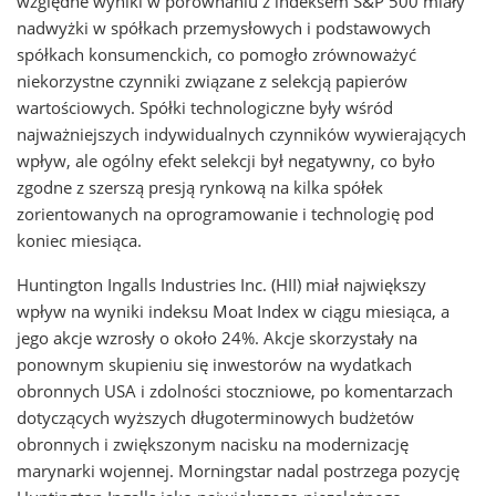
względne wyniki w porównaniu z indeksem S&P 500 miały
nadwyżki w spółkach przemysłowych i podstawowych
spółkach konsumenckich, co pomogło zrównoważyć
niekorzystne czynniki związane z selekcją papierów
wartościowych. Spółki technologiczne były wśród
najważniejszych indywidualnych czynników wywierających
wpływ, ale ogólny efekt selekcji był negatywny, co było
zgodne z szerszą presją rynkową na kilka spółek
zorientowanych na oprogramowanie i technologię pod
koniec miesiąca.
Huntington Ingalls Industries Inc. (HII) miał największy
wpływ na wyniki indeksu Moat Index w ciągu miesiąca, a
jego akcje wzrosły o około 24%. Akcje skorzystały na
ponownym skupieniu się inwestorów na wydatkach
obronnych USA i zdolności stoczniowe, po komentarzach
dotyczących wyższych długoterminowych budżetów
obronnych i zwiększonym nacisku na modernizację
marynarki wojennej. Morningstar nadal postrzega pozycję