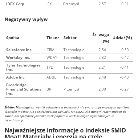
IDEX Corp.
IEX
Przemysł
2.57
0.31
Negatywny wpływ
Śr. waga
Spółka
Ticker
Sektor
Udział (%)
(%)
Salesforce Inc.
CRM
Technologie
2.54
-0.50
Workday Inc.
WDAY
Technologie
2.32
-0.42
Tyler Technologies
TYL
Technologie
2.21
-0.41
Inc.
Adobe Inc.
ADBE
Technologie
2.48
-0.40
Broadridge
Financial Solutions
BR
Przemysł
2.30
-0.27
Inc.
Źródło: Morningstar
. Wyniki osiągnięte w przeszłości nie gwarantują przyszłych wyników.
Wartości indeksu nie odzwierciedlają wyników funduszu. Nie stanowi rekomendacji do
kupna ani sprzedaży jakichkolwiek papierów wartościowych wymienionych w
tej publikacji.
Najważniejsze informacje o indeksie SMID
Moat: Materiały i energia na czele