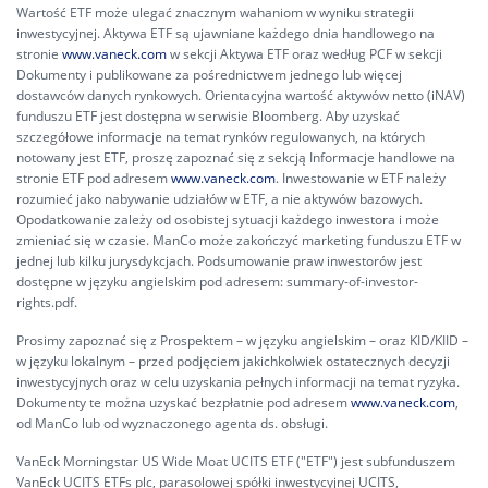
Wartość ETF może ulegać znacznym wahaniom w wyniku strategii
inwestycyjnej. Aktywa ETF są ujawniane każdego dnia handlowego na
stronie
www.vaneck.com
w sekcji Aktywa ETF oraz według PCF w sekcji
Dokumenty i publikowane za pośrednictwem jednego lub więcej
dostawców danych rynkowych. Orientacyjna wartość aktywów netto (iNAV)
funduszu ETF jest dostępna w serwisie Bloomberg. Aby uzyskać
szczegółowe informacje na temat rynków regulowanych, na których
notowany jest ETF, proszę zapoznać się z sekcją Informacje handlowe na
stronie ETF pod adresem
www.vaneck.com
. Inwestowanie w ETF należy
rozumieć jako nabywanie udziałów w ETF, a nie aktywów bazowych.
Opodatkowanie zależy od osobistej sytuacji każdego inwestora i może
zmieniać się w czasie. ManCo może zakończyć marketing funduszu ETF w
jednej lub kilku jurysdykcjach. Podsumowanie praw inwestorów jest
dostępne w języku angielskim pod adresem:
summary-of-investor-
rights.pdf.
Prosimy zapoznać się z Prospektem – w języku angielskim – oraz KID/KIID –
w języku lokalnym – przed podjęciem jakichkolwiek ostatecznych decyzji
inwestycyjnych oraz w celu uzyskania pełnych informacji na temat ryzyka.
Dokumenty te można uzyskać bezpłatnie pod adresem
www.vaneck.com
,
od ManCo lub od wyznaczonego agenta ds. obsługi.
VanEck Morningstar US Wide Moat UCITS ETF ("ETF") jest subfunduszem
VanEck UCITS ETFs plc, parasolowej spółki inwestycyjnej UCITS,