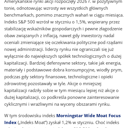
Amerykańskie rynki akcji rozpoczęły 2026 r. w pozytywnym
tonie, odnotowując wzrosty we wszystkich głównych
benchmarkach, pomimo znacznych wahań w ciągu miesiąca.
Indeks S&P 500 wzrósł w styczniu o 1,5%, wspierany przez
stabilizację wskaźników gospodarczych i pewne złagodzenie
obaw związanych z inflacją, nawet gdy inwestorzy nadal
oceniali zmieniające się oczekiwania polityczne pod rządami
nowej administracji. liderzy rynku nie ograniczali się już
wyłącznie do największych spółek technologicznych o dużej
kapitalizacji. Bardziej defensywne sektory, takie jak energia,
materiały i podstawowe dobra konsumpcyjne, wiodły prym,
podczas gdy sektory finansowe, technologiczne i opieki
zdrowotnej pozostawały w tyle. Akcje o mniejszej
kapitalizacji radziły sobie w tym miesiącu lepiej niż akcje o
dużej kapitalizacji, co podkreśla ponowne zainteresowanie
cyklicznymi i wrażliwymi na wyceny obszarami rynku.
W tym środowisku indeks
Morningstar Wide Moat Focus
Index
(„Indeks Moat”) zyskał 1,2% w styczniu. Choć indeks