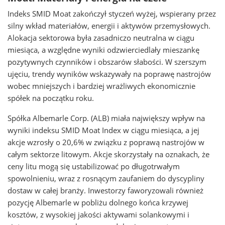
Indeks SMID Moat zakończył styczeń wyżej, wspierany przez
silny wkład materiałów, energii i aktywów przemysłowych.
Alokacja sektorowa była zasadniczo neutralna w ciągu
miesiąca, a względne wyniki odzwierciedlały mieszankę
pozytywnych czynników i obszarów słabości. W szerszym
ujęciu, trendy wyników wskazywały na poprawę nastrojów
wobec mniejszych i bardziej wrażliwych ekonomicznie
spółek na początku roku.
Spółka Albemarle Corp. (ALB) miała największy wpływ na
wyniki indeksu SMID Moat Index w ciągu miesiąca, a jej
akcje wzrosły o 20,6% w związku z poprawą nastrojów w
całym sektorze litowym. Akcje skorzystały na oznakach, że
ceny litu mogą się ustabilizować po długotrwałym
spowolnieniu, wraz z rosnącym zaufaniem do dyscypliny
dostaw w całej branży. Inwestorzy faworyzowali również
pozycję Albemarle w pobliżu dolnego końca krzywej
kosztów, z wysokiej jakości aktywami solankowymi i