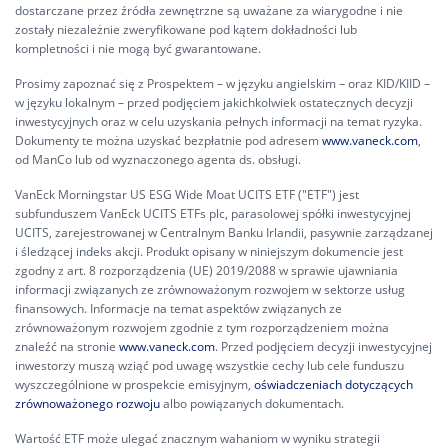
dostarczane przez źródła zewnętrzne są uważane za wiarygodne i nie
zostały niezależnie zweryfikowane pod kątem dokładności lub
kompletności i nie mogą być gwarantowane.
Prosimy zapoznać się z Prospektem – w języku angielskim – oraz KID/KIID –
w języku lokalnym – przed podjęciem jakichkolwiek ostatecznych decyzji
inwestycyjnych oraz w celu uzyskania pełnych informacji na temat ryzyka.
Dokumenty te można uzyskać bezpłatnie pod adresem
www.vaneck.com
,
od ManCo lub od wyznaczonego agenta ds. obsługi.
VanEck Morningstar US ESG Wide Moat UCITS ETF ("ETF") jest
subfunduszem VanEck UCITS ETFs plc, parasolowej spółki inwestycyjnej
UCITS, zarejestrowanej w Centralnym Banku Irlandii, pasywnie zarządzanej
i śledzącej indeks akcji. Produkt opisany w niniejszym dokumencie jest
zgodny z art. 8 rozporządzenia (UE) 2019/2088 w sprawie ujawniania
informacji związanych ze zrównoważonym rozwojem w sektorze usług
finansowych. Informacje na temat aspektów związanych ze
zrównoważonym rozwojem zgodnie z tym rozporządzeniem można
znaleźć na stronie
www.vaneck.com
. Przed podjęciem decyzji inwestycyjnej
inwestorzy muszą wziąć pod uwagę wszystkie cechy lub cele funduszu
wyszczególnione w prospekcie emisyjnym,
oświadczeniach dotyczących
zrównoważonego rozwoju
albo powiązanych dokumentach.
Wartość ETF może ulegać znacznym wahaniom w wyniku strategii