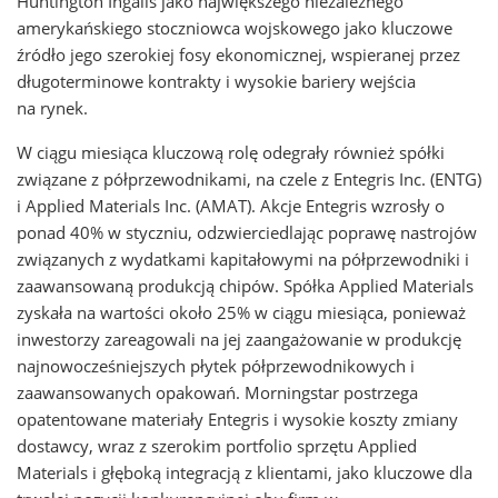
Huntington Ingalls jako największego niezależnego
amerykańskiego stoczniowca wojskowego jako kluczowe
źródło jego szerokiej fosy ekonomicznej, wspieranej przez
długoterminowe kontrakty i wysokie bariery wejścia
na rynek.
W ciągu miesiąca kluczową rolę odegrały również spółki
związane z półprzewodnikami, na czele z Entegris Inc. (ENTG)
i Applied Materials Inc. (AMAT). Akcje Entegris wzrosły o
ponad 40% w styczniu, odzwierciedlając poprawę nastrojów
związanych z wydatkami kapitałowymi na półprzewodniki i
zaawansowaną produkcją chipów. Spółka Applied Materials
zyskała na wartości około 25% w ciągu miesiąca, ponieważ
inwestorzy zareagowali na jej zaangażowanie w produkcję
najnowocześniejszych płytek półprzewodnikowych i
zaawansowanych opakowań. Morningstar postrzega
opatentowane materiały Entegris i wysokie koszty zmiany
dostawcy, wraz z szerokim portfolio sprzętu Applied
Materials i głęboką integracją z klientami, jako kluczowe dla