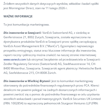
Źródłem wszystkich danych dotyczących wyników, wkładów i badań spółki
jest Morningstar Direct, stan na 11 lutego 2026 r.
WAŻNE INFORMACJE
To jest komunikacja marketingowa.
Dla inwestorów w Szwajcarii
: VanEck Switzerland AG, z siedzibą w
Genferstrasse 21, 8002 Zurych, Szwajcaria, została wyznaczona na
dystrybutora produktów VanEck w Szwajcarii przez spółkę zarządzającą
VanEck Asset Management B.V. ("ManCo"). Egzemplarz najnowszego
prospektu emisyjnego, statut oraz kluczowe informacje dla inwestorów,
raport roczny i półroczny można znaleźć na naszej stronie internetowej
www.vaneck.com
lub otrzymać bezpłatnie od przedstawiciela w Szwajcarii:
Zeidler Regulatory Services (Switzerland) AG, Stadthausstrasse 14, CH-
8400 Winterthur, Szwajcaria. Szwajcarski agent płatniczy: Helvetische Bank
AG, Seefeldstrasse 215, CH-8008 Zürich.
Dla inwestorów w Wielkiej Brytanii
: Jest to komunikat marketingowy
skierowany do pośredników finansowych regulowanych przez FCA. Klienci
detaliczni nie powinni polegać na żadnych dostarczonych informacjach i
powinni zwrócić się o pomoc do pośrednika finansowego w celu uzyskania
wszelkich wskazówek i porad inwestycyjnych. VanEck Securities UK Limited
(FRN: 1002854) to wyznaczony pełnomocnik Sturgeon Ventures LLP (FRN: