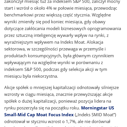
zakończył miesiąc tuż za indeksem S&P 500, zaliczył mocny
start i wzrósł o około 4% w połowie miesiąca, przewodząc
benchmarkowi przez większą część stycznia. Względne
wyniki zmieniły się pod koniec miesiąca, gdy obawy
dotyczące zakłócania modeli biznesowych oprogramowania
przez sztuczną inteligencję wywarły wpływ na rynki, z
wyraźniejszym wpływem na Indeks Moat. Alokacja
sektorowa, w szczególności przewaga w przemyśle i
produktach konsumpcyjnych, była głównym czynnikiem
wpływającym na względne wyniki w porównaniu z
indeksem S&P 500, podczas gdy selekcja akcji w tym
miesiącu była niekorzystna.
Akcje spółek o mniejszej kapitalizacji odnotowały silniejsze
wzrosty w ciągu miesiąca, znacznie przewyższając akcje
spółek o dużej kapitalizacji, ponieważ pozycja lidera na
rynku poszerzyła się na początku roku.
Morningstar US
Small-Mid Cap Moat Focus Index
(„Indeks SMID Moat”)
odnotował w styczniu wzrost o 1,7%, ale nie dorównał