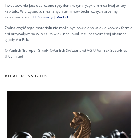
Inwestowanie jest obarczone ryzykiem, w tym ryzykiem możliwej utraty
kapitału. W przypadku nieznanych terminów technicznych prosimy
zapoznać się z
ETF Glossary | VanEck
.
Żadna część tego materiału nie może być powielana w jakiejkolwiek formie
ani przywoływana w jakiejkolwiek innej publikacji bez wyraźnej pisemnej
zgody VanEck.
© VanEck (Europe) GmbH ©VanEck Switzerland AG © VanEck Securities
UK Limited
RELATED INSIGHTS