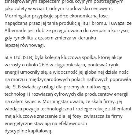
zintegrowanym zapleczem produkcyjnym postrzeganym
jako zalety w wciąż trudnym środowisku cenowym.
Morningstar przypisuje spółce ekonomiczną fosę,
napędzaną przez jej tanią produkcję litu i bromu, i uważa, że
Albemarle jest dobrze przygotowana do czerpania korzyści,
gdy rynek litu z czasem zmierza w kierunku
lepszej równowagi.
SLB Ltd. (SLB) była kolejną kluczową spółką, której akcje
wzrosły o około 26% w ciągu miesiąca, ponieważ rynki
energii umocniły się, a widoczność jej globalnej działalności
na morzu i międzynarodowych polach naftowych poprawiła
się. SLB świadczy usługi dla przemysłu naftowego,
technologii i rozwiązań cyfrowych dla producentów energii
na całym świecie. Morningstar uważa, że skala firmy, jej
wiodąca pozycja technologiczna i rozległe relacje z klientami
mają kluczowe znaczenie dla jej fosy, zwłaszcza że firmy
energetyczne stawiają na efektywność i
dyscyplinę kapitałową.