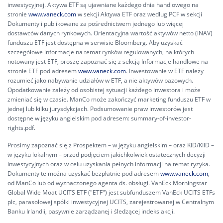
inwestycyjnej. Aktywa ETF są ujawniane każdego dnia handlowego na
stronie
www.vaneck.com
w sekcji Aktywa ETF oraz według PCF w sekcji
Dokumenty i publikowane za pośrednictwem jednego lub więcej
dostawców danych rynkowych. Orientacyjna wartość aktywów netto (iNAV)
funduszu ETF jest dostępna w serwisie Bloomberg. Aby uzyskać
szczegółowe informacje na temat rynków regulowanych, na których
notowany jest ETF, proszę zapoznać się z sekcją Informacje handlowe na
stronie ETF pod adresem
www.vaneck.com
. Inwestowanie w ETF należy
rozumieć jako nabywanie udziałów w ETF, a nie aktywów bazowych.
Opodatkowanie zależy od osobistej sytuacji każdego inwestora i może
zmieniać się w czasie. ManCo może zakończyć marketing funduszu ETF w
jednej lub kilku jurysdykcjach. Podsumowanie praw inwestorów jest
dostępne w języku angielskim pod adresem:
summary-of-investor-
rights.pdf.
Prosimy zapoznać się z Prospektem – w języku angielskim – oraz KID/KIID –
w języku lokalnym – przed podjęciem jakichkolwiek ostatecznych decyzji
inwestycyjnych oraz w celu uzyskania pełnych informacji na temat ryzyka.
Dokumenty te można uzyskać bezpłatnie pod adresem
www.vaneck.com
,
od ManCo lub od wyznaczonego agenta ds. obsługi. VanEck Morningstar
Global Wide Moat UCITS ETF ("ETF") jest subfunduszem VanEck UCITS ETFs
plc, parasolowej spółki inwestycyjnej UCITS, zarejestrowanej w Centralnym
Banku Irlandii, pasywnie zarządzanej i śledzącej indeks akcji.