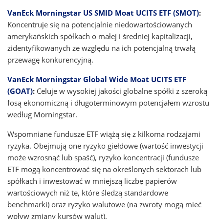
VanEck Morningstar US SMID Moat UCITS ETF (SMOT)
:
Koncentruje się na potencjalnie niedowartościowanych
amerykańskich spółkach o małej i średniej kapitalizacji,
zidentyfikowanych ze względu na ich potencjalną trwałą
przewagę konkurencyjną.
VanEck Morningstar Global Wide Moat UCITS ETF
(GOAT)
:
Celuje w wysokiej jakości globalne spółki z szeroką
fosą ekonomiczną i długoterminowym potencjałem wzrostu
według Morningstar.
Wspomniane fundusze ETF wiążą się z kilkoma rodzajami
ryzyka. Obejmują one ryzyko giełdowe (wartość inwestycji
może wzrosnąć lub spaść), ryzyko koncentracji (fundusze
ETF mogą koncentrować się na określonych sektorach lub
spółkach i inwestować w mniejszą liczbę papierów
wartościowych niż te, które śledzą standardowe
benchmarki) oraz ryzyko walutowe (na zwroty mogą mieć
wpływ zmiany kursów walut).