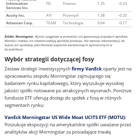
Information
FIS
Finanse
1.35
-0.23
Services Inc.
Acuity Inc.
AYI
Przemysł
1.38
-0.20
Atlassian Corp.
TEAM
Technologie
0.64
-0.17
Źródło: Morningstar
. Wyniki osiągnięte w przeszłości nie gwarantują przyszłych wyników.
Wartości indeksu nie odzwierciedlają wyników funduszu. Nie stanowi rekomendacji do
kupna ani sprzedaży jakichkolwiek papierów wartościowych wymienionych w
tej publikacji.
Wybór strategii dotyczącej fosy
Zestaw strategii inwestycyjnych
firmy VanEck
oparty jest na
opracowaniu zespołu Morningstar zajmującego się
badaniem rynku kapitałowego, który wyszukuje wysokiej
jakości spółki notowane po atrakcyjnych wycenach. Poniższe
fundusze ETF oferują dostęp do spółek z fosą w różnych
segmentach rynku:
VanEck Morningstar US Wide Moat UCITS ETF (MOTU)
:
Poszukuje ekspozycji na amerykańskie spółki uważane przez
analityków akcji Morningstar za posiadające trwałą