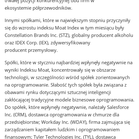
trwałej pozycji konkurencyjnej obu firm w
ekosystemie półprzewodników.
Innymi spółkami, które w największym stopniu przyczyniły
się do wzrostu indeksu Moat Index w tym miesiącu były
Constellation Brands Inc. (STZ), globalny producent alkoholu
oraz IDEX Corp. (IEX), zdywersyfikowany
producent przemysłowy.
Spółki, które w styczniu najbardziej wpłynęły negatywnie na
wyniki Indeksu Moat, koncentrowały się w obszarze
technologii, w szczególności wśród spółek zorientowanych
na oprogramowanie. Słabość tych spółek była związana z
obawami rynku dotyczącymi sztucznej inteligencji
zakłócającej tradycyjne modele biznesowe oprogramowania.
Do spółek, które wpłynęły negatywnie, należały Salesforce
Inc. (CRM), dostawca oprogramowania w chmurze dla
przedsiębiorstw; Workday Inc. (WDAY), firma zajmująca się
zarządzaniem kapitałem ludzkim i oprogramowaniem
finansowym; Tyler Technologies Inc. (TYL), dostawca