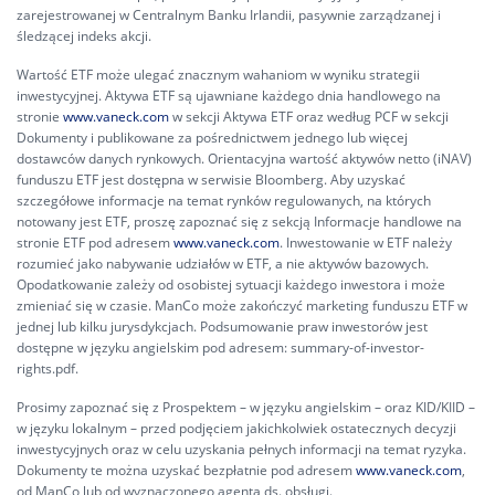
zarejestrowanej w Centralnym Banku Irlandii, pasywnie zarządzanej i
śledzącej indeks akcji.
Wartość ETF może ulegać znacznym wahaniom w wyniku strategii
inwestycyjnej. Aktywa ETF są ujawniane każdego dnia handlowego na
stronie
www.vaneck.com
w sekcji Aktywa ETF oraz według PCF w sekcji
Dokumenty i publikowane za pośrednictwem jednego lub więcej
dostawców danych rynkowych. Orientacyjna wartość aktywów netto (iNAV)
funduszu ETF jest dostępna w serwisie Bloomberg. Aby uzyskać
szczegółowe informacje na temat rynków regulowanych, na których
notowany jest ETF, proszę zapoznać się z sekcją Informacje handlowe na
stronie ETF pod adresem
www.vaneck.com
. Inwestowanie w ETF należy
rozumieć jako nabywanie udziałów w ETF, a nie aktywów bazowych.
Opodatkowanie zależy od osobistej sytuacji każdego inwestora i może
zmieniać się w czasie. ManCo może zakończyć marketing funduszu ETF w
jednej lub kilku jurysdykcjach. Podsumowanie praw inwestorów jest
dostępne w języku angielskim pod adresem:
summary-of-investor-
rights.pdf.
Prosimy zapoznać się z Prospektem – w języku angielskim – oraz KID/KIID –
w języku lokalnym – przed podjęciem jakichkolwiek ostatecznych decyzji
inwestycyjnych oraz w celu uzyskania pełnych informacji na temat ryzyka.
Dokumenty te można uzyskać bezpłatnie pod adresem
www.vaneck.com
,
od ManCo lub od wyznaczonego agenta ds. obsługi.