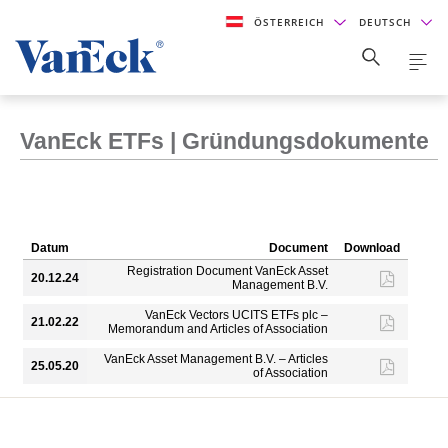
ÖSTERREICH
DEUTSCH
VanEck ETFs | Gründungsdokumente
Datum
Document
Download
Registration Document VanEck Asset
20.12.24
Management B.V.
VanEck Vectors UCITS ETFs plc –
21.02.22
Memorandum and Articles of Association
VanEck Asset Management B.V. – Articles
25.05.20
of Association